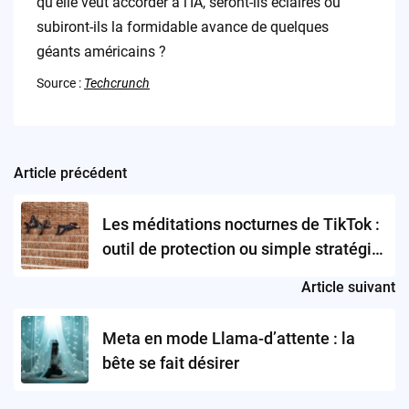
qu’elle veut accorder à l’IA, seront-ils éclairés ou
subiront-ils la formidable avance de quelques
géants américains ?
Source :
Techcrunch
Article précédent
Post
navigation
Les méditations nocturnes de TikTok :
outil de protection ou simple stratégie
d’image ?
Article suivant
Meta en mode Llama-d’attente : la
bête se fait désirer