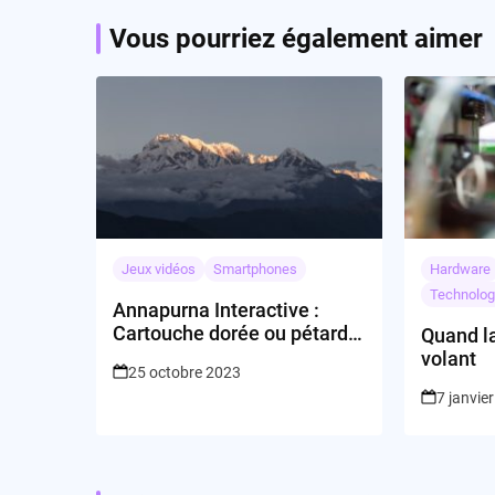
Vous pourriez également aimer
Jeux vidéos
Smartphones
Hardware
Technolog
Annapurna Interactive :
Cartouche dorée ou pétard
Quand la
mouillé ?
volant
25 octobre 2023
7 janvie