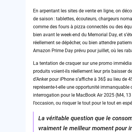
En arpentant les sites de vente en ligne, on déc
de saison : tablettes, écouteurs, chargeurs nom
comme des fours à pizza connectés ou des équi
bien avant le week-end du Memorial Day, et s’ét
réellement se dépêcher, ou bien attendre patie
Amazon Prime Day prévu pour juillet, où les raba
La tentation de craquer sur une promo immédiate
produits voient-ils réellement leur prix baisser 
d’Anker pour iPhone s’affiche à 36$ au lieu de 
représente-t-elle une opportunité immanquable 
interrogation pour le MacBook Air 2025 (M4, 13 p
l’occasion, ou risquer le tout pour le tout en es
La véritable question que le consom
vraiment le meilleur moment pour inv