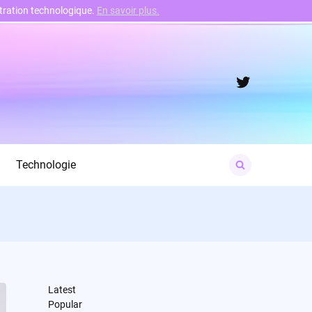
nstration technologique.
En savoir plus.
Twitter
Search
Technologie
for:
Latest
Popular