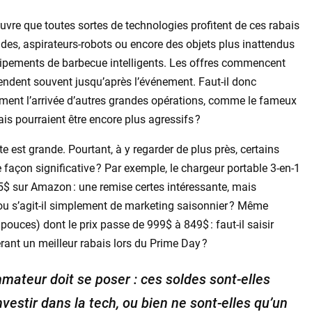
ouvre que toutes sortes de technologies profitent de ces rabais
ades, aspirateurs-robots ou encore des objets plus inattendus
pements de barbecue intelligents. Les offres commencent
endent souvent jusqu’après l’événement. Faut-il donc
mment l’arrivée d’autres grandes opérations, comme le fameux
is pourraient être encore plus agressifs ?
 est grande. Pourtant, à y regarder de plus près, certains
de façon significative ? Par exemple, le chargeur portable 3-en-1
45$ sur Amazon : une remise certes intéressante, mais
ou s’agit-il simplement de marketing saisonnier ? Même
ouces) dont le prix passe de 999$ à 849$ : faut-il saisir
pérant un meilleur rabais lors du Prime Day ?
mateur doit se poser : ces soldes sont-elles
estir dans la tech, ou bien ne sont-elles qu’un