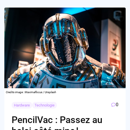
Credits image : Maximalfocus / Unsplash
0
Hardware
Technologie
PencilVac : Passez au