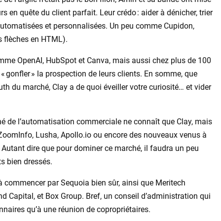
 en quête du client parfait. Leur crédo : aider à dénicher, trier
automatisées et personnalisées. Un peu comme Cupidon,
es flèches en HTML).
comme OpenAI, HubSpot et Canva, mais aussi chez plus de 100
 « gonfler » la prospection de leurs clients. En somme, que
du marché, Clay a de quoi éveiller votre curiosité… et vider
ché de l’automatisation commerciale ne connaît que Clay, mais
 ZoomInfo, Lusha, Apollo.io ou encore des nouveaux venus à
Autant dire que pour dominer ce marché, il faudra un peu
ts bien dressés.
, à commencer par Sequoia bien sûr, ainsi que Meritech
nd Capital, et Box Group. Bref, un conseil d’administration qui
nnaires qu’à une réunion de copropriétaires.