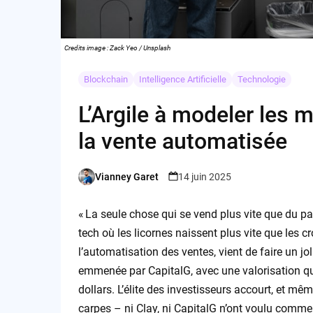
Credits image : Zack Yeo / Unsplash
Blockchain
Intelligence Artificielle
Technologie
L’Argile à modeler les mi
la vente automatisée
Vianney Garet
14 juin 2025
Posted
by
« La seule chose qui se vend plus vite que du pai
tech où les licornes naissent plus vite que les c
l’automatisation des ventes, vient de faire un jol
emmenée par CapitalG, avec une valorisation qui 
dollars. L’élite des investisseurs accourt, et 
carpes – ni Clay, ni CapitalG n’ont voulu comment