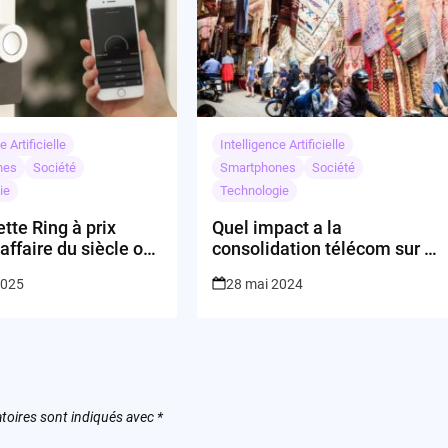
e Artificielle
Intelligence Artificielle
nes
Société
Smartphones
Société
ie
Technologie
tte Ring à prix
Quel impact a la
’affaire du siècle ou
consolidation télécom sur le
 dans une nouvelle
marché et les
2025
28 mai 2024
nce numérique ?
consommateurs?
toires sont indiqués avec
*