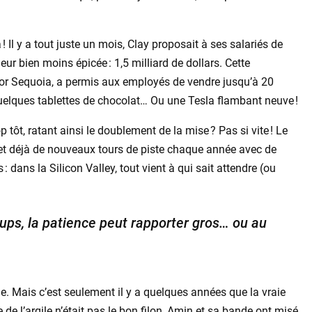
 ! Il y a tout juste un mois, Clay proposait à ses salariés de
eur bien moins épicée : 1,5 milliard de dollars. Cette
ador Sequoia, a permis aux employés de vendre jusqu’à 20
 quelques tablettes de chocolat… Ou une Tesla flambant neuve !
 tôt, ratant ainsi le doublement de la mise ? Pas si vite ! Le
et déjà de nouveaux tours de piste chaque année avec de
 dans la Silicon Valley, tout vient à qui sait attendre (ou
tups, la patience peut rapporter gros… ou au
e. Mais c’est seulement il y a quelques années que la vraie
e l’argile n’était pas le bon filon, Amin et sa bande ont misé