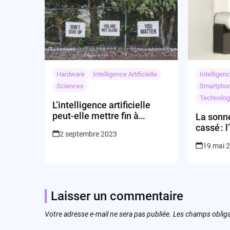
Hardware
Intelligence Artificielle
Intelligenc
Sciences
Smartpho
Technolog
L’intelligence artificielle
peut-elle mettre fin à
La sonne
l’épidémie d’opioïdes ?
cassé : l
2 septembre 2023
l’entrée
19 mai 
dépenda
Laisser un commentaire
Votre adresse e-mail ne sera pas publiée.
Les champs obliga