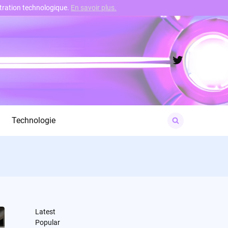
nstration technologique.
En savoir plus.
Twitter
Search
Technologie
for:
Latest
Popular