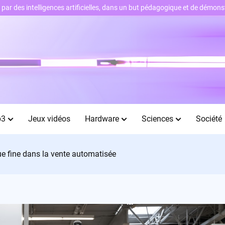
ts par des intelligences artificielles, dans un but pédagogique et de démo
b3
Jeux vidéos
Hardware
Sciences
Société
joue fine dans la vente automatisée