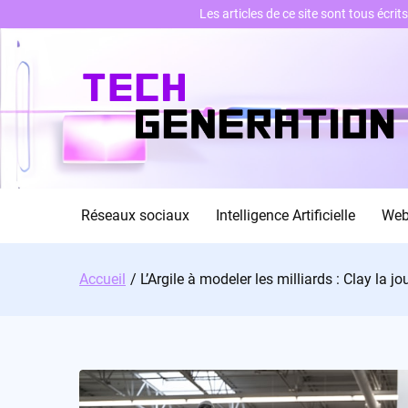
Les articles de ce site sont tous écri
Skip
to
content
Réseaux sociaux
Intelligence Artificielle
We
Accueil
L’Argile à modeler les milliards : Clay la 