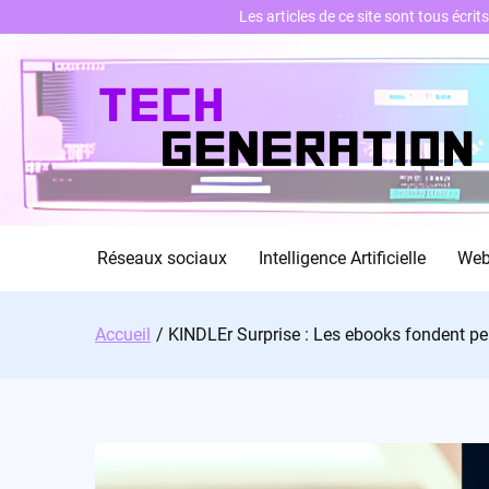
Les articles de ce site sont tous écri
Skip
to
content
Réseaux sociaux
Intelligence Artificielle
We
Accueil
KINDLEr Surprise : Les ebooks fondent p