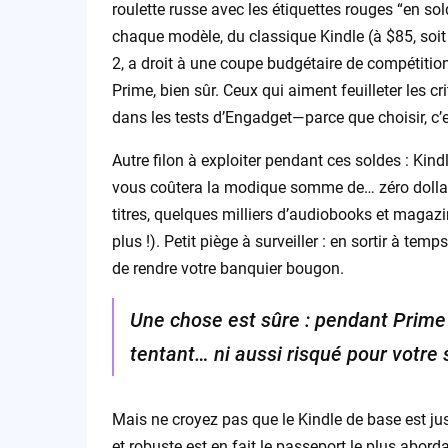
roulette russe avec les étiquettes rouges “en sol
chaque modèle, du classique Kindle (à $85, soit 
2, a droit à une coupe budgétaire de compétitio
Prime, bien sûr. Ceux qui aiment feuilleter les 
dans les tests d’Engadget—parce que choisir, c’est l
Autre filon à exploiter pendant ces soldes : Kind
vous coûtera la modique somme de… zéro dollar. O
titres, quelques milliers d’audiobooks et magazi
plus !). Petit piège à surveiller : en sortir à t
de rendre votre banquier bougon.
Une chose est sûre : pendant Prime 
tentant… ni aussi risqué pour votre
Mais ne croyez pas que le Kindle de base est jus
et robuste est en fait le passeport le plus abor