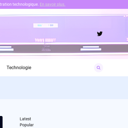
nstration technologique.
En savoir plus.
Twitter
Search
Technologie
for:
Latest
Popular