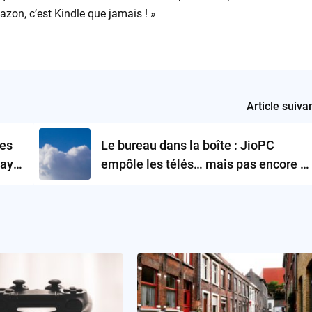
zon, c’est Kindle que jamais ! »
Article suiva
les
Le bureau dans la boîte : JioPC
Day
empôle les télés… mais pas encore le
trône du PC