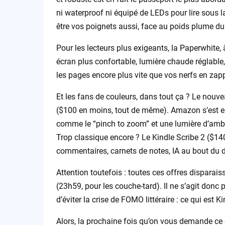
ni waterproof ni équipé de LEDs pour lire sous la
être vos poignets aussi, face au poids plume du 
Pour les lecteurs plus exigeants, la Paperwhite, 
écran plus confortable, lumière chaude réglable,
les pages encore plus vite que vos nerfs en za
Et les fans de couleurs, dans tout ça ? Le nouv
($100 en moins, tout de même). Amazon s’est enf
comme le “pinch to zoom” et une lumière d’amb
Trop classique encore ? Le Kindle Scribe 2 ($140
commentaires, carnets de notes, IA au bout du doi
Attention toutefois : toutes ces offres dispara
(23h59, pour les couche-tard). Il ne s’agit donc
d’éviter la crise de FOMO littéraire : ce qui est 
Alors, la prochaine fois qu’on vous demande ce 