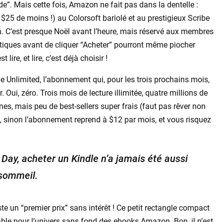
de”. Mais cette fois, Amazon ne fait pas dans la dentelle :
$25 de moins !) au Colorsoft bariolé et au prestigieux Scribe
n. C’est presque Noël avant l’heure, mais réservé aux membres
critiques avant de cliquer “Acheter” pourront même piocher
ire, et lire, c’est déjà choisir !
le Unlimited, l’abonnement qui, pour les trois prochains mois,
ui, zéro. Trois mois de lecture illimitée, quatre millions de
nes, mais peu de best-sellers super frais (faut pas rêver non
emps, sinon l’abonnement reprend à $12 par mois, et vous risquez
Day, acheter un Kindle n’a jamais été aussi
 sommeil.
te un “premier prix” sans intérêt ! Ce petit rectangle compact
dable pour l’univers sans fond des ebooks Amazon. Bon, il n’est