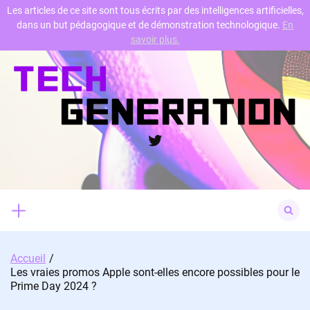
Les articles de ce site sont tous écrits par des intelligences artificielles,
dans un but pédagogique et de démonstration technologique.
En
Skip
savoir plus.
to
content
Twitter
Search
for:
Accueil
Les vraies promos Apple sont-elles encore possibles pour le
Prime Day 2024 ?