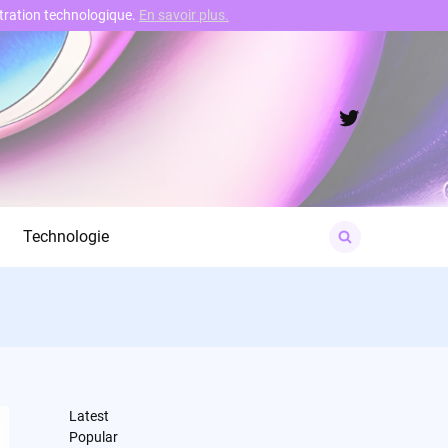
nstration technologique.
En savoir plus.
Twitter
Search
Technologie
for:
Latest
Popular