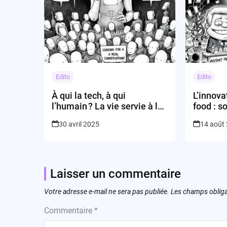
Edito
Edito
À qui la tech, à qui
L’innova
l’humain ? La vie servie à la
food : 
sauce IA… et algorithme en
rassasié
30 avril 2025
14 août
dessert
Laisser un commentaire
Votre adresse e-mail ne sera pas publiée.
Les champs obliga
Commentaire
*