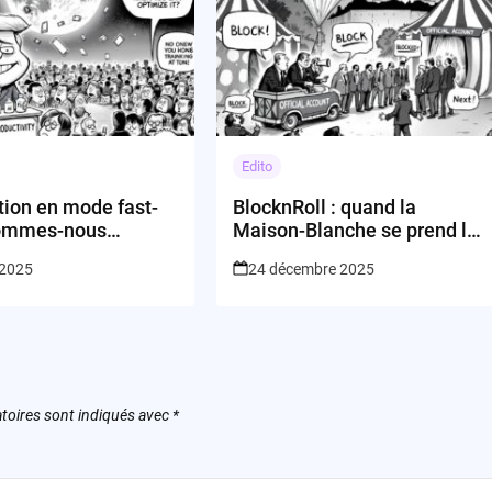
Edito
tion en mode fast-
BlocknRoll : quand la
sommes-nous
Maison-Blanche se prend la
s ou juste agités ?
pluie sur Bluesky
 2025
24 décembre 2025
toires sont indiqués avec
*