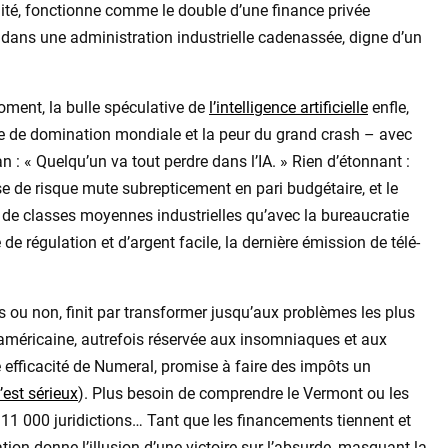
nité, fonctionne comme le double d’une finance privée
h dans une administration industrielle cadenassée, digne d’un
oment, la bulle spéculative de
l’intelligence artificielle
enfle,
ve de domination mondiale et la peur du grand crash – avec
: « Quelqu’un va tout perdre dans l’IA. » Rien d’étonnant :
rise de risque mute subrepticement en pari budgétaire, et le
n de classes moyennes industrielles qu’avec la bureaucratie
de régulation et d’argent facile, la dernière émission de télé-
s ou non, finit par transformer jusqu’aux problèmes les plus
té américaine, autrefois réservée aux insomniaques et aux
 efficacité de Numeral, promise à faire des impôts un
c’est sérieux
). Plus besoin de comprendre le Vermont ou les
’à 11 000 juridictions… Tant que les financements tiennent et
tion donne l’illusion d’une victoire sur l’absurde, masquant la