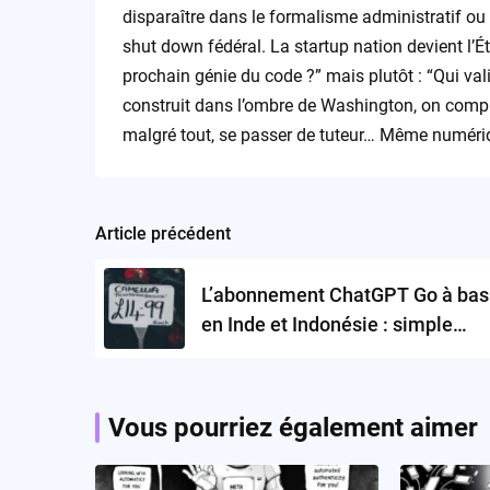
disparaître dans le formalisme administratif ou s
shut down fédéral. La startup nation devient l’Éta
prochain génie du code ?” mais plutôt : “Qui val
construit dans l’ombre de Washington, on compre
malgré tout, se passer de tuteur… Même numéri
Article précédent
Post
navigation
L’abonnement ChatGPT Go à bas 
en Inde et Indonésie : simple
opération séduction ou début d’
guerre des prix ?
Vous pourriez également aimer