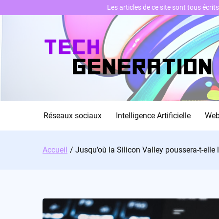
Les articles de ce site sont tous écri
Skip
to
content
Réseaux sociaux
Intelligence Artificielle
We
Accueil
Jusqu’où la Silicon Valley poussera-t-elle l