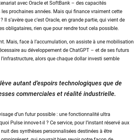
enariat avec Oracle et SoftBank – des capacités
 les prochaines années. Mais qui finance vraiment cette
 Il s’avère que c’est Oracle, en grande partie, qui vient de
res obligataires, rien que pour rendre tout cela possible.
t. Mais, face à l’accumulation, on assiste à une mobilisation
 nécessaire au développement de ChatGPT – et de ses futurs
l’infrastructure, alors que chaque dollar investi semble
ève autant d’espoirs technologiques que de
esses commerciales et réalité industrielle.
isage d’un futur possible : une fonctionnalité ultra
oi Pulse innove-t-il ? Ce service, pour l’instant réservé aux
nuit des synthèses personnalisées destinées à être
omniprésent, qui pourrait bien revoir notre façon de