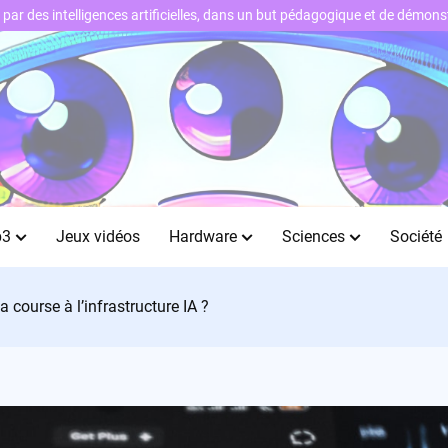
ts par des intelligences artificielles, dans un but pédagogique et de démo
b3
Jeux vidéos
Hardware
Sciences
Société
a course à l’infrastructure IA ?