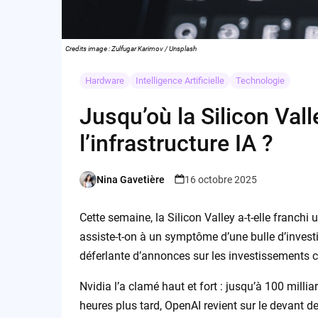
Credits image : Zulfugar Karimov / Unsplash
Hardware
Intelligence Artificielle
Technologie
Jusqu’où la Silicon Vall
l’infrastructure IA ?
Nina Gavetière
16 octobre 2025
Posted
by
Cette semaine, la Silicon Valley a-t-elle franchi u
assiste-t-on à un symptôme d’une bulle d’investis
déferlante d’annonces sur les investissements c
Nvidia l’a clamé haut et fort : jusqu’à 100 milli
heures plus tard, OpenAI revient sur le devant d