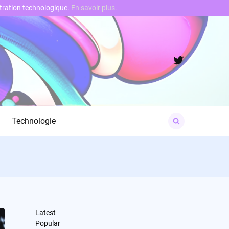
nstration technologique.
En savoir plus.
Twitter
Search
Technologie
for:
Latest
Popular