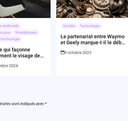
e Artificielle
Société
Technologie
ociaux
Smartphones
Le partenariat entre Waymo
Technologie
et Geely marque-t-il le début
d’une nouvelle ère pour les
e qui façonne
9 octobre 2023
taxis autonomes ?
ment le visage de
rie technologique ?
mbre 2024
toires sont indiqués avec
*