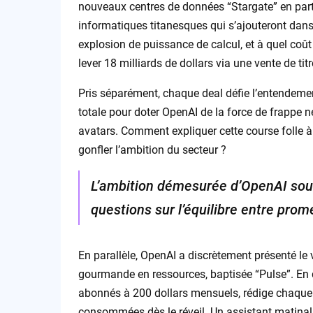
nouveaux centres de données “Stargate” en part
informatiques titanesques qui s’ajouteront dans
explosion de puissance de calcul, et à quel coût ?
lever 18 milliards de dollars via une vente de tit
Pris séparément, chaque deal défie l’entendemen
totale pour doter OpenAI de la force de frappe
avatars. Comment expliquer cette course folle à 
gonfler l’ambition du secteur ?
L’ambition démesurée d’OpenAI soul
questions sur l’équilibre entre prom
En parallèle, OpenAI a discrètement présenté le v
gourmande en ressources, baptisée “Pulse”. En qu
abonnés à 200 dollars mensuels, rédige chaque 
consommées dès le réveil. Un assistant matinal 