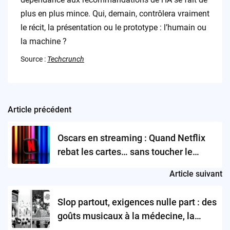
plus en plus mince. Qui, demain, contrôlera vraiment
le récit, la présentation ou le prototype : l’humain ou
la machine ?
Source :
Techcrunch
Article précédent
Post
navigation
Oscars en streaming : Quand Netflix
rebat les cartes… sans toucher le
jackpot !
Article suivant
Slop partout, exigences nulle part : des
goûts musicaux à la médecine, la
techno s’attaque à la qualité