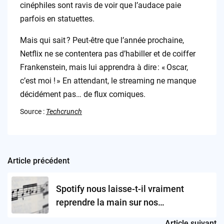
cinéphiles sont ravis de voir que l’audace paie
parfois en statuettes.
Mais qui sait ? Peut-être que l’année prochaine,
Netflix ne se contentera pas d’habiller et de coiffer
Frankenstein, mais lui apprendra à dire : « Oscar,
c’est moi ! » En attendant, le streaming ne manque
décidément pas… de flux comiques.
Source :
Techcrunch
Article précédent
Post
navigation
Spotify nous laisse-t-il vraiment
reprendre la main sur nos
recommandations musicales ?
Article suivant