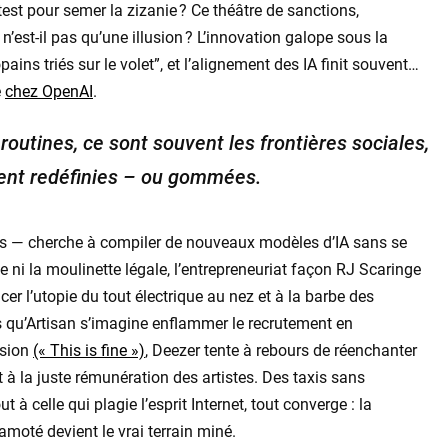
est pour semer la zizanie ? Ce théâtre de sanctions,
, n’est-il pas qu’une illusion ? L’innovation galope sous la
pains triés sur le volet”, et l’alignement des IA finit souvent…
e
chez OpenAI
.
outines, ce sont souvent les frontières sociales,
vent redéfinies – ou gommées.
s — cherche à compiler de nouveaux modèles d’IA sans se
e ni la moulinette légale, l’entrepreneuriat façon RJ Scaringe
er l’utopie du tout électrique au nez et à la barbe des
 qu’Artisan s’imagine enflammer le recrutement en
ssion
(« This is fine »)
, Deezer tente à rebours de réenchanter
nt à la juste rémunération des artistes. Des taxis sans
t à celle qui plagie l’esprit Internet, tout converge : la
moté devient le vrai terrain miné.