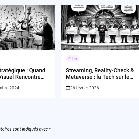
Edito
tratégique : Quand
Streaming, Reality-Check &
Visuel Rencontre
Metaverse : la Tech sur le
gence Artificielle
fil… du rasoir
mbre 2024
26 février 2026
toires sont indiqués avec
*