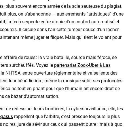
s, plus souvent encore armée de la scie sauteuse du plagiat.
uit plus, on s’abandonne — aux errements “artistiques” d’une
tif, la tech serpente entre utopie d’un confort automatisé et
accourcis. Il circule dans l’air cette rumeur douce d’un lâcher-
t maintenant même juger et fliquer. Mais qui tient le volant pour
affaire de roues : la vraie bataille, sourde mais féroce, se
nters surchauffés. Voyez le
partenariat Zoox-Uber à Las
is la NHTSA, entre ouverture réglementaire et valse lente des
ndent leur bénédiction ; même la musique subit ses protocoles.
éricains tout en priant pour que l’humain ait encore droit de
dans ce bazar d’automatisation.
t de redessiner leurs frontières, la cybersurveillance, elle, les
egasus
rappellent que l’arbitre, c’est presque toujours le plus
es noires, jure de sévir sur ceux qui passent outre : mais à quoi