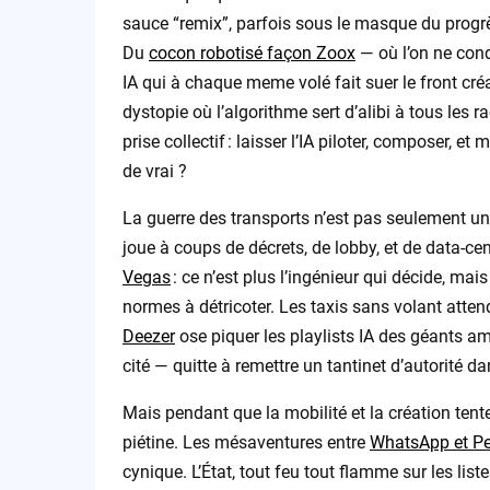
sauce “remix”, parfois sous le masque du progrè
Du
cocon robotisé façon Zoox
— où l’on ne cond
IA qui à chaque meme volé fait suer le front créa
dystopie où l’algorithme sert d’alibi à tous les r
prise collectif : laisser l’IA piloter, composer, e
de vrai ?
La guerre des transports n’est pas seulement une 
joue à coups de décrets, de lobby, et de data-ce
Vegas
: ce n’est plus l’ingénieur qui décide, ma
normes à détricoter. Les taxis sans volant atte
Deezer
ose piquer les playlists IA des géants am
cité — quitte à remettre un tantinet d’autorité 
Mais pendant que la mobilité et la création tenten
piétine. Les mésaventures entre
WhatsApp et P
cynique. L’État, tout feu tout flamme sur les list