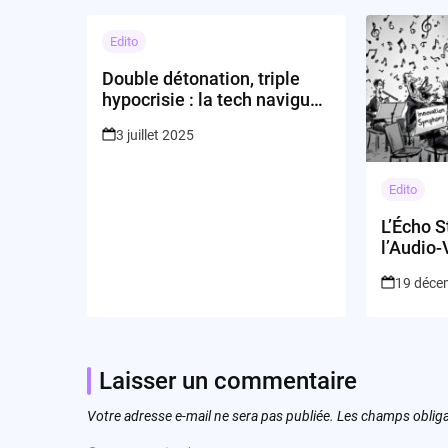
Edito
Double détonation, triple
hypocrisie : la tech navigue
entre illusion, promesse et
3 juillet 2025
dépossession
Edito
L’Écho S
l’Audio-
l’Intelli
19 déce
Laisser un commentaire
Votre adresse e-mail ne sera pas publiée.
Les champs obliga