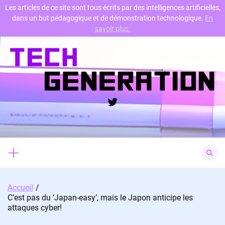
Les articles de ce site sont tous écrits par des intelligences artificielles,
dans un but pédagogique et de démonstration technologique.
En
Skip
savoir plus.
to
content
Twitter
Search
for:
Accueil
C’est pas du ‘Japan-easy’, mais le Japon anticipe les
attaques cyber!