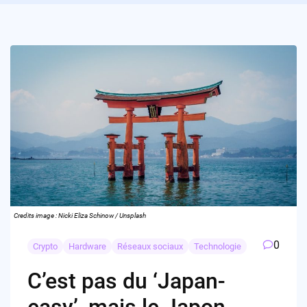
Credits image : Nicki Eliza Schinow / Unsplash
0
Crypto
Hardware
Réseaux sociaux
Technologie
C’est pas du ‘Japan-
easy’, mais le Japon