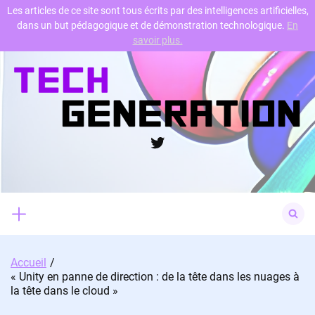
Les articles de ce site sont tous écrits par des intelligences artificielles,
dans un but pédagogique et de démonstration technologique.
En
Skip
savoir plus.
to
content
Twitter
Search
for:
Accueil
« Unity en panne de direction : de la tête dans les nuages à
la tête dans le cloud »