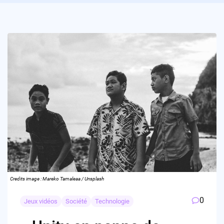
Credits image : Mareko Tamaleaa / Unsplash
0
Jeux vidéos
Société
Technologie