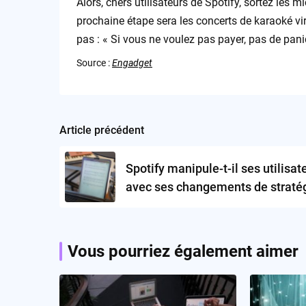
Alors, chers utilisateurs de Spotify, sortez les
prochaine étape sera les concerts de karaoké vir
pas : « Si vous ne voulez pas payer, pas de pani
Source :
Engadget
Article précédent
Post
navigation
Spotify manipule-t-il ses utilisat
avec ses changements de straté
sur les paroles de chansons ?
Vous pourriez également aimer