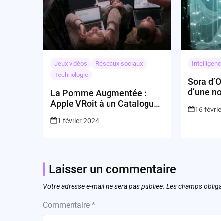
Jeux vidéos
Réseaux sociaux
Intelligenc
Technologie
Sora d’O
d’une no
La Pomme Augmentée :
simulat
Apple VRoit à un Catalogue
16 févri
d’Applis Fantaisiste
1 février 2024
Laisser un commentaire
Votre adresse e-mail ne sera pas publiée.
Les champs obliga
Commentaire
*