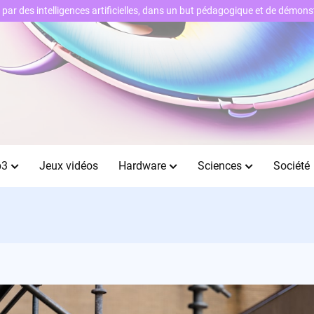
ts par des intelligences artificielles, dans un but pédagogique et de démo
b3
Jeux vidéos
Hardware
Sciences
Société