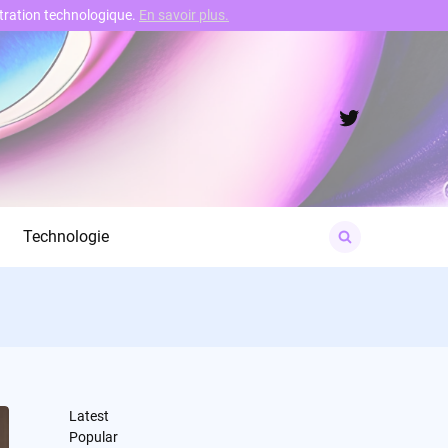
nstration technologique.
En savoir plus.
Twitter
Search
Technologie
for:
Latest
Popular