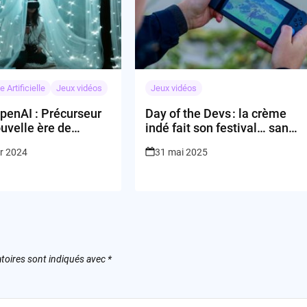
e Artificielle
Jeux vidéos
Jeux vidéos
penAI : Précurseur
Day of the Devs : la crème
uvelle ère de
indé fait son festival… sans
ion numérique?
la grosse tambouille
er 2024
31 mai 2025
toires sont indiqués avec
*