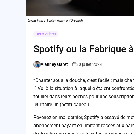
Credits image : benjamin lehman / Unsplash
Jeux vidéos
Spotify ou la Fabrique 
Vianney Garet
30 juillet 2024
Posted
by
“Chanter sous la douche, c’est facile ; mais chant
!” Voilà la situation à laquelle étaient confronté
fouiller dans leurs poches pour une souscripti
leur faire un (petit) cadeau.
Revenez en mai dernier, Spotify a essayé de moti
abonnement payant en limitant l’accès aux paro
déclenché une mini-révolte virtuelle, même si l