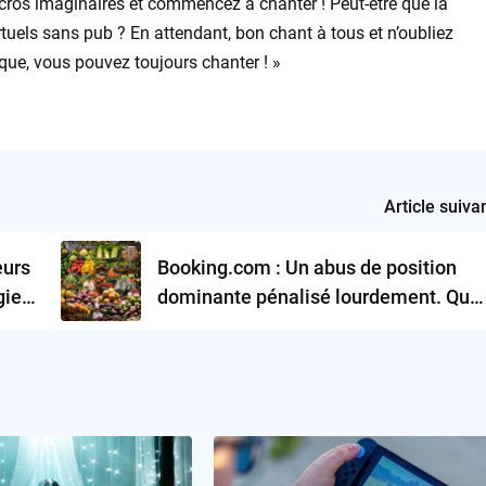
 micros imaginaires et commencez à chanter ! Peut-être que la
tuels sans pub ? En attendant, bon chant à tous et n’oubliez
que, vous pouvez toujours chanter ! »
Article suiva
eurs
Booking.com : Un abus de position
gie
dominante pénalisé lourdement. Quel
sera l’impact sur le marché ?