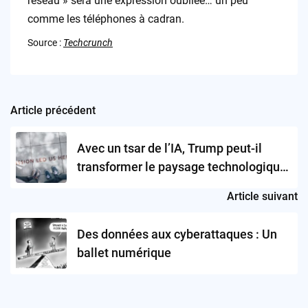
réseau » sera une expression oubliée… un peu
comme les téléphones à cadran.
Source :
Techcrunch
Article précédent
Post
navigation
Avec un tsar de l’IA, Trump peut-il
transformer le paysage technologique
américain ?
Article suivant
Des données aux cyberattaques : Un
ballet numérique