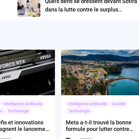
Quels défis se dressent devant Sotira
dans la lutte contre le surplus
d’inventaire ?
Intelligence Artificielle
Intelligence Artificielle
Société
os
Technologie
Technologie
fis et innovations
Meta a-t-il trouvé la bonne
gnent le lancement
formule pour lutter contre
uvelle série RTX
les contenus AI trompeurs?