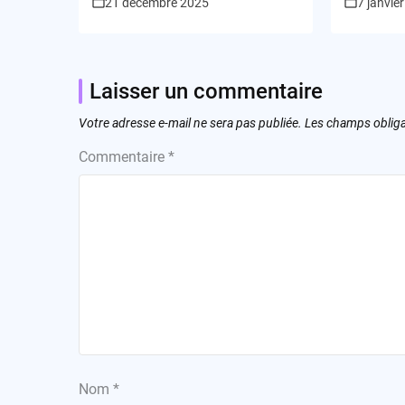
21 décembre 2025
7 janvie
Blackwel
Laisser un commentaire
Votre adresse e-mail ne sera pas publiée.
Les champs obliga
Commentaire
*
Nom
*