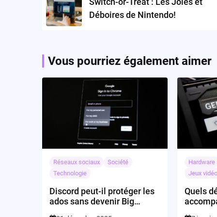
Switch-or-Treat : Les Joies et
Déboires de Nintendo!
Vous pourriez également aimer
Réseaux sociaux
Société
Hardware
Technologie
Jeux vidé
Discord peut-il protéger les
Quels dé
ados sans devenir Big
accompa
Brother ?
de la no