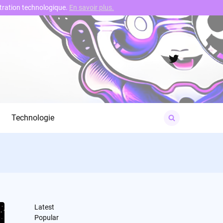
nstration technologique.
En savoir plus.
Twitter
Search
Technologie
for:
Latest
Popular