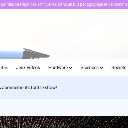
ts par des intelligences artificielles, dans un but pédagogique et de démo
b3
Jeux vidéos
Hardware
Sciences
Société
es abonnements font le show!