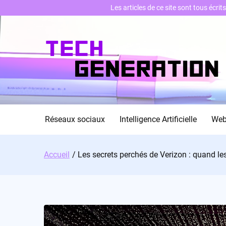
Les articles de ce site sont tous écri
Skip
to
content
Réseaux sociaux
Intelligence Artificielle
We
Accueil
Les secrets perchés de Verizon : quand l