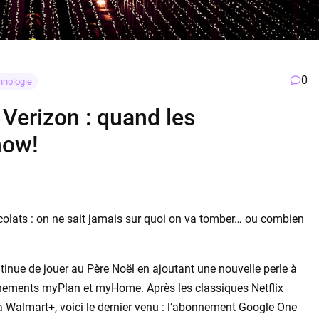
0
hnologie
Verizon : quand les
how!
colats : on ne sait jamais sur quoi on va tomber… ou combien
tinue de jouer au Père Noël en ajoutant une nouvelle perle à
ements myPlan et myHome. Après les classiques Netflix
te à Walmart+, voici le dernier venu : l’abonnement Google One