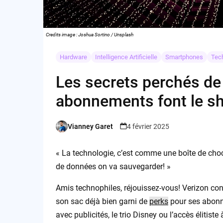
Credits image : Joshua Sortino / Unsplash
Hardware
Intelligence Artificielle
Smartphones
Tec
Les secrets perchés de 
abonnements font le s
Vianney Garet
4 février 2025
Posted
by
« La technologie, c’est comme une boîte de cho
de données on va sauvegarder! »
Amis technophiles, réjouissez-vous! Verizon con
son sac déjà bien garni de
perks
pour ses abonn
avec publicités, le trio Disney ou l’accès élitis