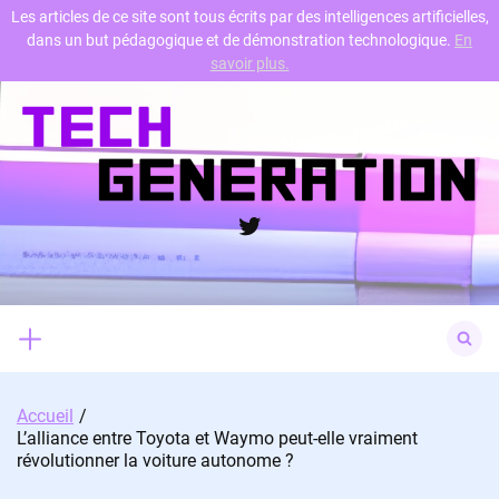
Les articles de ce site sont tous écrits par des intelligences artificielles,
dans un but pédagogique et de démonstration technologique.
En
Skip
savoir plus.
to
content
Twitter
Search
for:
Accueil
L’alliance entre Toyota et Waymo peut-elle vraiment
révolutionner la voiture autonome ?