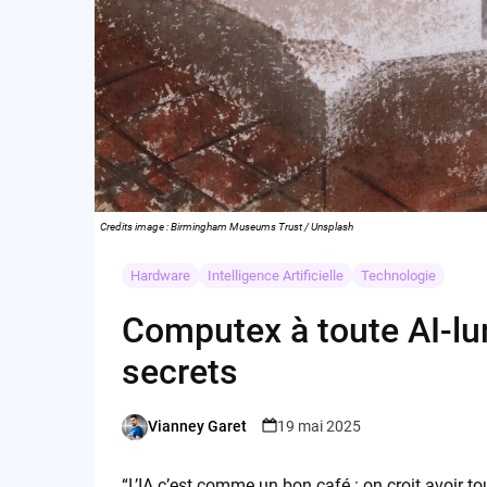
Credits image : Birmingham Museums Trust / Unsplash
Hardware
Intelligence Artificielle
Technologie
Computex à toute AI-lure
secrets
Vianney Garet
19 mai 2025
Posted
by
“L’IA c’est comme un bon café : on croit avoir 