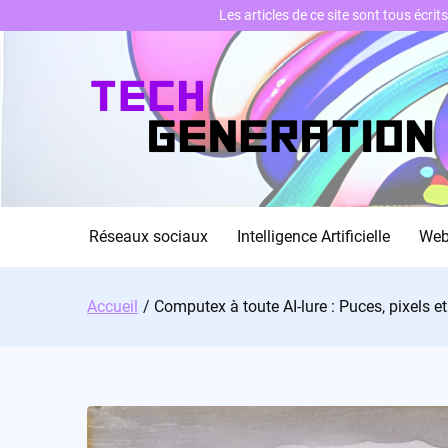
Les articles de ce site sont tous écri
Skip
to
content
Réseaux sociaux
Intelligence Artificielle
We
Accueil
Computex à toute AI-lure : Puces, pixels et