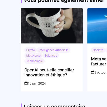
Vous pourriez également aimer
Crypto
Intelligence Artificielle
Société
Metaverse
Sciences
Meta va-
Technologie
facturer
d’Insta
OpenAI peut-elle concilier
3 octob
Europe?
innovation et éthique?
18 juin 2024
Laisser un commentaire