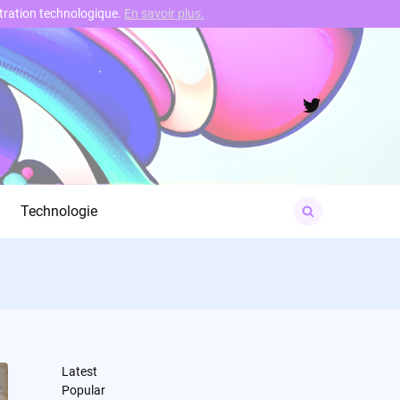
nstration technologique.
En savoir plus.
Twitter
Search
Technologie
for:
Latest
Popular