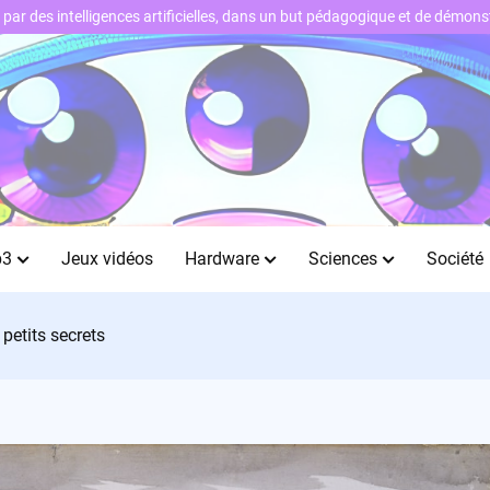
ts par des intelligences artificielles, dans un but pédagogique et de démo
b3
Jeux vidéos
Hardware
Sciences
Société
 petits secrets