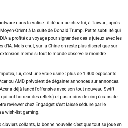
ware dans la valise : il débarque chez lui, à Taïwan, après
oyen-Orient à la suite de Donald Trump. Petite subtilité qui
DIA a profité du voyage pour signer des deals juteux avec les
 d’IA. Mais chut, sur la Chine on reste plus discret que sur
extension même si tout le monde observe le moindre
utex, lui, c’est une vraie usine : plus de 1 400 exposants
cer ou AMD prévoient de dégainer annonces sur annonces.
 : Acer a déjà lancé l’offensive avec son tout nouveau Swift
qui ont horreur des reflets) et pas moins de cinq écrans de
re reviewer chez Engadget s’est laissé séduire par le
 sa wish-list gaming.
es claviers collants, la bonne nouvelle c’est que tout se joue en