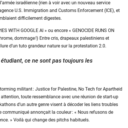
l’armée israélienne (rien à voir avec un nouveau service
l’agence U.S. Immigration and Customs Enforcement (ICE), et
laient difficilement digestes.
E SPIES WITH GOOGLE AI » ou encore « GENOCIDE RUNS ON
Chrome, dommage !) Entre cris, drapeaux palestiniens et
llure d’un tuto grandeur nature sur la protestation 2.0.
étudiant, ce ne sont pas toujours les
torming militant : Justice for Palestine, No Tech for Apartheid
t attention, toute ressemblance avec une réunion de start-up
athons d’un autre genre visent à décoder les liens troubles
 Le communiqué annonçait la couleur : « Nous refusons de
lence. » Voilà qui change des pitchs habituels.