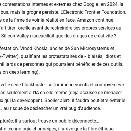
e contestations internes et externes chez Google : en 2024, la
bus, mais la grogne persiste. L’Electronic Frontier Foundation,
s de la firme de voir la réalité en face. Amazon continue
it tirer l’oreille avant de restreindre ses propres services au
ilicon Valley n’accueillait que des orages de créativité ?
festation. Vinod Khosla, ancien de Sun Microsystems et
Twitter), qualifiant les protestataires de « biaisés, idiots et
milliards de personnes qui pourraient bénéficier de ces outils,
sion deep learning).
ouvelle série blockbuster : « Commencements et controverses ».
 pas seulement à l’IA en elle-même (déjà accusée de menacer
qui la développent. Spoiler alert : il faudra peut-être éviter le
… au risque de déclencher un vrai bug d’audience.
turée, il a surtout trouvé un public déconnecté…
e technologie et principes, il arrive que la fibre éthique