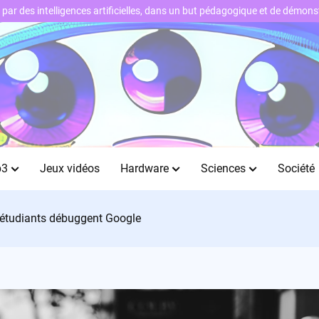
ts par des intelligences artificielles, dans un but pédagogique et de démo
b3
Jeux vidéos
Hardware
Sciences
Société
 étudiants débuggent Google