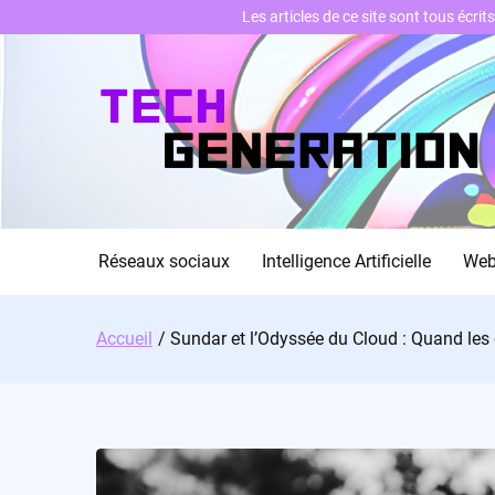
Les articles de ce site sont tous écri
Skip
to
content
Réseaux sociaux
Intelligence Artificielle
We
Accueil
Sundar et l’Odyssée du Cloud : Quand les