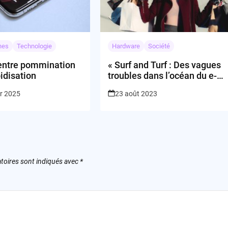
nes
Technologie
Hardware
Société
 entre pommination
« Surf and Turf : Des vagues
idisation
troubles dans l’océan du e-
commerce »
er 2025
23 août 2023
toires sont indiqués avec
*