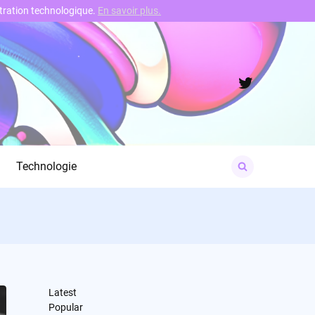
nstration technologique.
En savoir plus.
Twitter
Search
Technologie
for:
Latest
Popular