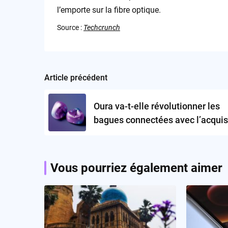
l’emporte sur la fibre optique.
Source :
Techcrunch
Article précédent
Post
navigation
Oura va-t-elle révolutionner les
bagues connectées avec l’acquis
de Doublepoint?
Vous pourriez également aimer