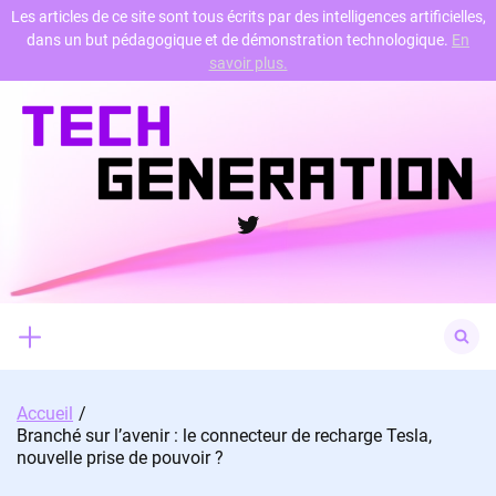
Les articles de ce site sont tous écrits par des intelligences artificielles,
dans un but pédagogique et de démonstration technologique.
En
Skip
savoir plus.
to
content
Twitter
Search
for:
Accueil
Branché sur l’avenir : le connecteur de recharge Tesla,
nouvelle prise de pouvoir ?