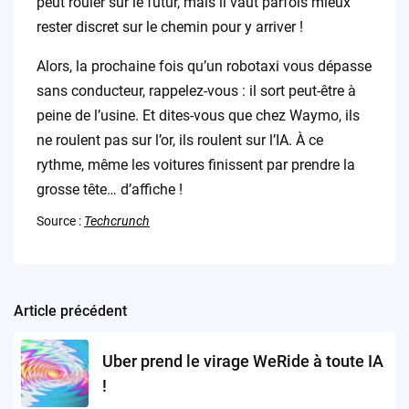
peut rouler sur le futur, mais il vaut parfois mieux
rester discret sur le chemin pour y arriver !
Alors, la prochaine fois qu’un robotaxi vous dépasse
sans conducteur, rappelez-vous : il sort peut-être à
peine de l’usine. Et dites-vous que chez Waymo, ils
ne roulent pas sur l’or, ils roulent sur l’IA. À ce
rythme, même les voitures finissent par prendre la
grosse tête… d’affiche !
Source :
Techcrunch
Article précédent
Post
navigation
Uber prend le virage WeRide à toute IA
!